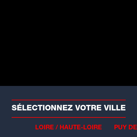
P
INFOS
RADIO
RUBRI
re maillot à Pois
illeur Grimpeur du
nce
Ga
Av
SÉLECTIONNEZ VOTRE VILLE
LOIRE / HAUTE-LOIRE
PUY DE