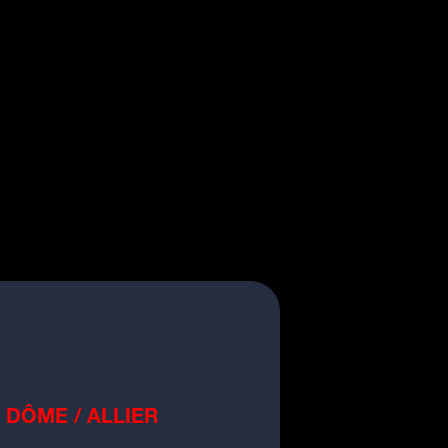
QUES
HOROSCOOP
PODCASTS
ACCUEIL
INFOS
RADIO
RUBRIQUES
HOROSCOOP
PODCASTS
gnez vos entrées pour France
entures au Fort de Bron
 DÔME / ALLIER