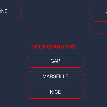
__radio
,
X @maxfmgrenoble
et
ÔNE
nt l'application Max Radio sur
App
GOLD GRAND SUD
tale et sans réserve du règlement régissant les jeux et concours de
Ga
 - 28, Quai Gailleton / 13, rue Laurencin - 69002 LYON. Jeu
CF
GAP
Voir le règlement
MARSEILLE
SUIVEZ-NOUS SUR :
NICE