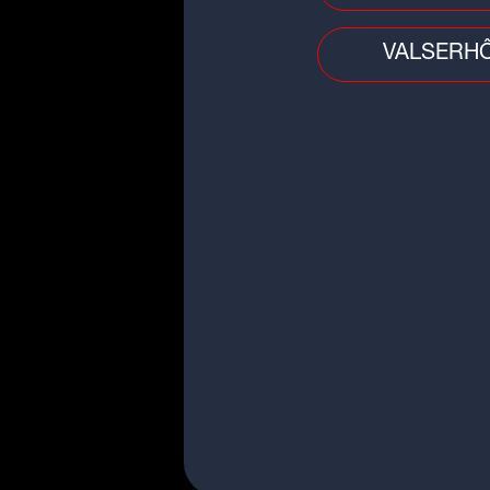
Radio
,
Instagram max
LinkedIn Max Radio
.
VALSERH
Téléchargez gratuiteme
Store
ou
Google Play
.
La participation à ce concours vaut acceptation to
Max Radio déposé chez SCP DURIEUX-WEIBEL-BLUM
gratuit sans obligation d'achat.