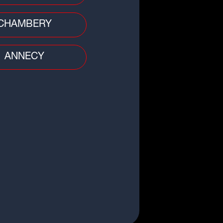
CHAMBERY
ANNECY
gnez vos places pour ASSE vs
63