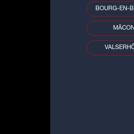
BOURG-EN-B
Téléchargez gratuiteme
Store
ou
Google Play
.
MÂCO
VALSERH
Gagnez votre carte
dépenser sur spart
Remplissez le formulaire ci-dessous 
Date de naissance