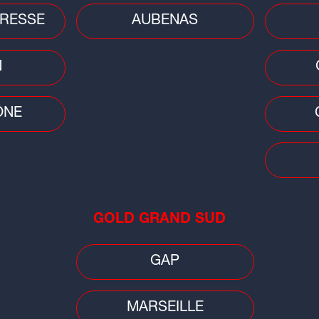
RESSE
AUBENAS
nt l'application Max Radio sur
App
N
ÔNE
-cadeau de 100 euros à
oo.com
pour participer :
GOLD GRAND SUD
GAP
MARSEILLE