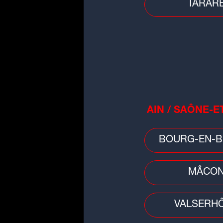
TARAR
Conso
Jusqu'à 1.500 euros d'amende 
les animaleries qui vendent des
chiens et des...
AIN / SAÔNE-E
BOURG-EN-B
MÂCO
VALSERH