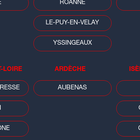
E
ROANNE
LE-PUY-EN-VELAY
Faits divers
YSSINGEAUX
pour
Un feu d'appartement fait un mort
et deux blessées à Miribel
T-LOIRE
ARDÈCHE
ISÈ
RESSE
AUBENAS
N
Faits
ÔNE
Ain
d'u