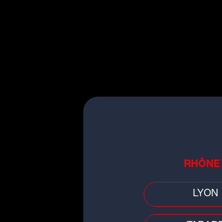
Faits divers
Loire/Rhône : un feu se déclare
RHÔNE
dans un logement, la locataire
grièvement brûlée
LYON