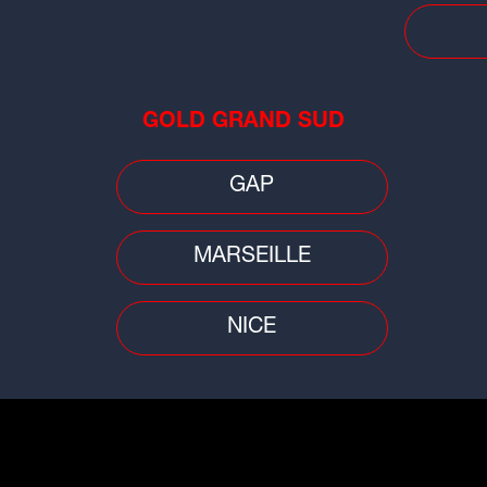
tém
GOLD GRAND SUD
GAP
Faits divers
Faits
MARSEILLE
Sai
Près de Clermont-Ferrand : une
rde
chu
grenade découverte dans un bois
imm
NICE