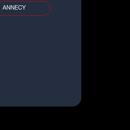
oins...
ANNECY
 divers
nt-Étienne : un enfant fait une
te mortelle du 8e étage d'un
euble