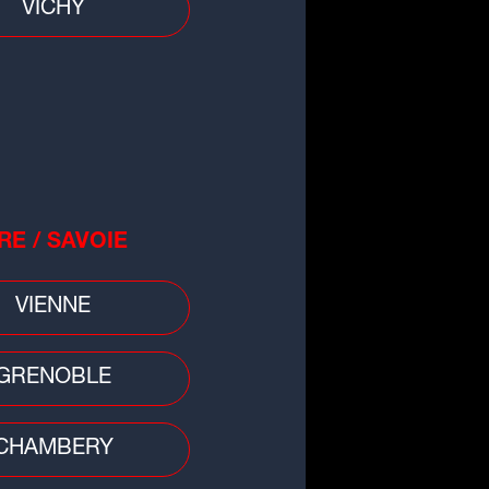
VICHY
RE / SAVOIE
VIENNE
GRENOBLE
 divers
CHAMBERY
/Rhône : disparition inquiétante
ne femme de 71 ans, un appel à