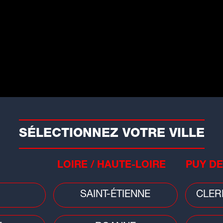
SÉLECTIONNEZ VOTRE VILLE
Faits divers
Faits
LOIRE / HAUTE-LOIRE
PUY DE
Ain : collision entre une moto et un
Nor
tracteur, le pilote gravement blessé
arb
SAINT-ÉTIENNE
CLER