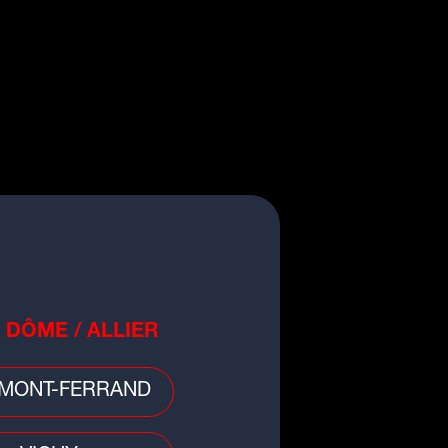
 divers
 DÔME / ALLIER
d de Lyon : sa voiture percute un
re, un homme gravement blessé
MONT-FERRAND