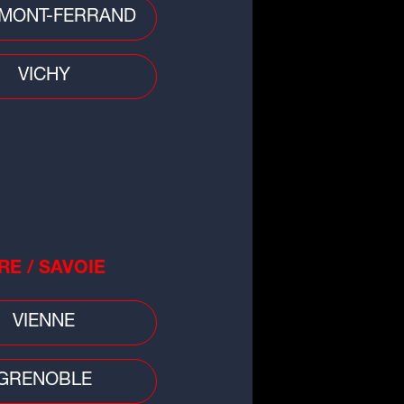
MONT-FERRAND
cule : retour de la vigilance
nge en Auvergne-Rhône-Alpes
VICHY
RE / SAVOIE
VIENNE
GRENOBLE