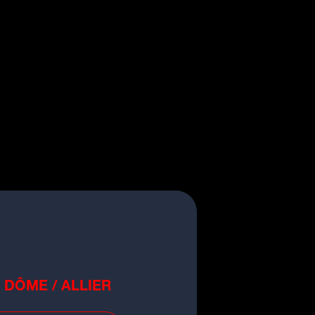
 DÔME / ALLIER
o