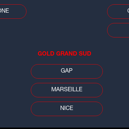
ÔNE
Cons
Car
pri
bai
GOLD GRAND SUD
GAP
MARSEILLE
Faits divers
Faits
NICE
fre
Ain/Rhône : une femme de 71 ans
Ain
et
portée disparue, son corps retrouvé
tou