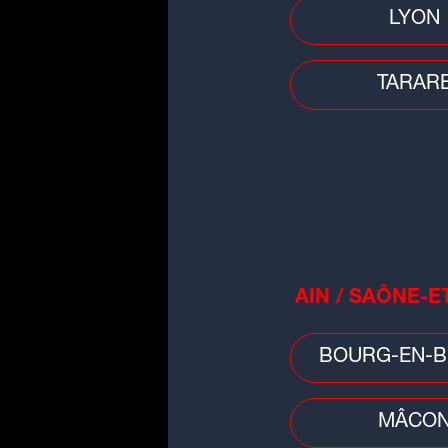
LYON
Auvergne-Rhône-Alpes : pensan
avoir réalisé un joli coup, les
cambrioleurs tombent...
TARAR
Faits divers
AIN / SAÔNE-E
Décès d'un garçon de 3 ans à Ly
la mère placée en détention
provisoire
BOURG-EN-B
MÂCO