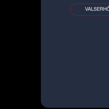
VALSERH
Idée sortie
Ce musée très connu fait une of
spéciale aux habitants de Lyon 
de la métropole