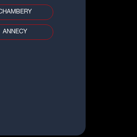
CHAMBERY
o
ANNECY
burants : bonne nouvelle, les
x à la pompe repartent à la
sse
 divers
 : une nuit dans un fast food qui
rne mal