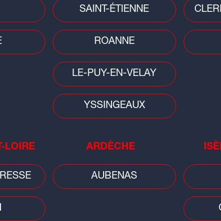
SAINT-ÉTIENNE
CLER
t
Saint-Étienne : un bâtiment
Cani
fragilisé après un incendie
ora
E
ROANNE
LE-PUY-EN-VELAY
YSSINGEAUX
Sciences
T-LOIRE
ARDÈCHE
ISÈ
on :
Éclipse du 12 août : une soirée
spéciale à Vulcania pour vivre le
spectacle...
RESSE
AUBENAS
N