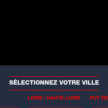
cert au cinéma Le Paris de Clermont-
iste a noué
une belle histoire avec
t inauguré le Zénith, à l'occasion de
ables les 5 et 6 décembre 2003
.
ans auvergnats n'avaient pas pu avoir
" avait même rajouté une date, le 18
SÉLECTIONNEZ VOTRE VILLE
LOIRE / HAUTE-LOIRE
PUY DE
Faits divers
Mété