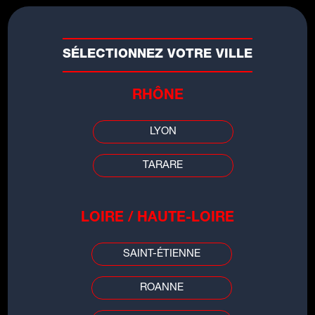
SÉLECTIONNEZ VOTRE VILLE
RHÔNE
LYON
TARARE
LOIRE / HAUTE-LOIRE
SAINT-ÉTIENNE
ROANNE
Faits divers