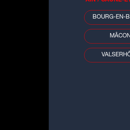
AIN / SAÔNE-E
BOURG-EN-B
MÂCO
VALSERH
Télévision
"Ici tout commence" : une nouv
intrigue estivale avec un visage
bien...