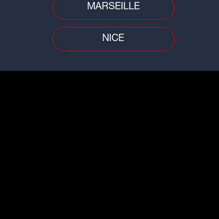
MARSEILLE
NICE
Musique
Finale de la Coupe du monde :
Justin Bieber rejoint le concert de
la mi-temps
Insolite
Insol