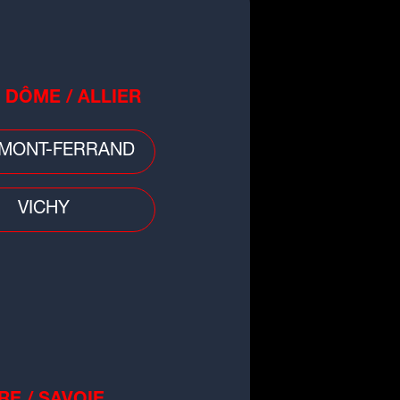
non
 DÔME / ALLIER
MONT-FERRAND
que
VICHY
 ans après sa sortie, ce titre
ya Nakamura cartonne en Chine