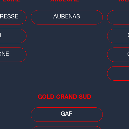
T-LOIRE
ARDÈCHE
ISÈ
Insolite
Buzz
RESSE
AUBENAS
Mon
Il gravit l'Alpe d'Huez avec un
lyo
Vélo'v : le défi fou d'un Isérois
N
cha
ÔNE
Cinéma
Peop
GOLD GRAND SUD
elle
Lyon : Yvan Attal recrute pour son
"Ju
prochain film
GAP
Ala