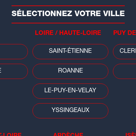
SÉLECTIONNEZ VOTRE VILLE
LOIRE / HAUTE-LOIRE
PUY DE
SAINT-ÉTIENNE
CLER
People
Musi
E
ROANNE
Tennis : la Lyonnaise Caroline
Huit
Garcia est devenue maman d'un
d'A
petit Pablo
LE-PUY-EN-VELAY
YSSINGEAUX