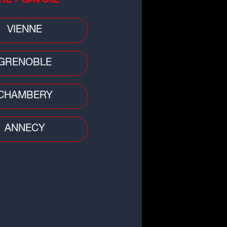
RE / SAVOIE
VIENNE
dial 2026 : une bijouterie
nnaise derrière les bagues des
GRENOBLE
mpions du monde
CHAMBERY
ANNECY
le
rassic Park" : Sam Neill, soit Dr
n Grant, est décédé à 78 ans