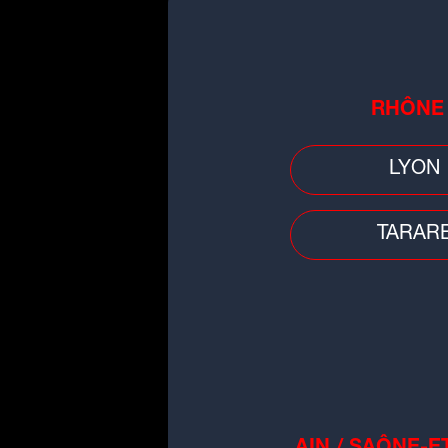
RHÔNE
LYON
People
TARAR
Vanessa Paradis annonce sa
rupture avec Samuel Benchetrit