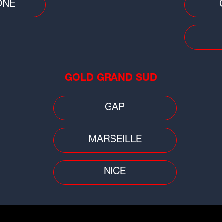
ÔNE
GOLD GRAND SUD
GAP
MARSEILLE
Plat du jour
Plat 
NICE
Tian au fromage de chèvre et
Gla
aubergines