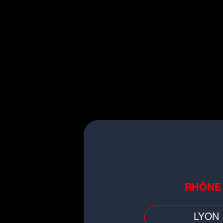
La préparation
1- Épluchez les tomates,
2- Pelez le concombre et
chose avec le poivron.
3- Épluchez l'ail et l'
mettre dans le robot.
4- Mixez le tout.
5- Ajoutez l'assaisonnemen
les feuilles de basilic.
RHÔNE
6- Laissez 2 heures au ré
LYON
Pour le dressage :