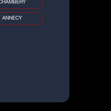
CHAMBERY
ANNECY
du jour
ce végane aux fruits rouges