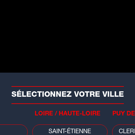
 disposez-les dans le robot.
 coupez-le en quartiers. Faites la même
oignon. Coupez-les en morceaux et tout
SÉLECTIONNEZ VOTRE VILLE
t : le piment fort, l'huile, le vinaigre et
LOIRE / HAUTE-LOIRE
PUY DE
frigérateur.
SAINT-ÉTIENNE
CLER