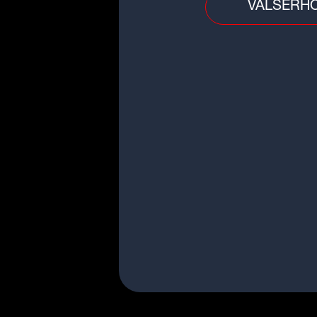
VALSERH
Qu'est ce qu'on lit ?
3 livres pour activer le mode
vacances !