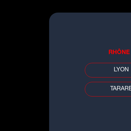
et 10 g de sucre.
5- Disposez les fruits au
6- Ajoutez la mousse de
moins 1 heure.
7- Au moment de servir, d
RHÔNE
Bonne dégustation !
LYON
►P
TARAR
T
k
T
Te