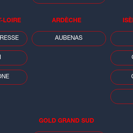
T-LOIRE
ARDÈCHE
ISÈ
RESSE
AUBENAS
N
ÔNE
Plat du jour
Plat 
Tian au fromage de chèvre et
Gla
aubergines
GOLD GRAND SUD