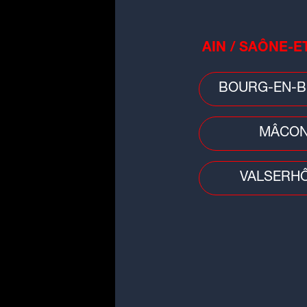
AIN / SAÔNE-E
BOURG-EN-B
MÂCO
VALSERH
Qu'est ce qu'on lit ?
3 livres pour activer le mode
vacances !