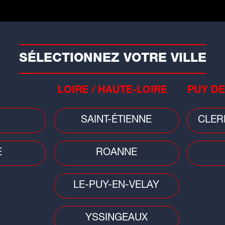
 fond d'une verrine.
 fromage blanc et mettez au frais au
SÉLECTIONNEZ VOTRE VILLE
écorez avec des fruits frais.
LOIRE / HAUTE-LOIRE
PUY DE
SAINT-ÉTIENNE
CLER
lat du jour
E
ROANNE
arte au melon, pastèque,
iwi, framboises
LE-PUY-EN-VELAY
ous les jours à 11h10, Carinne
yssandier rejoint...
YSSINGEAUX