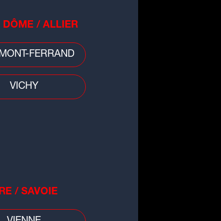
 DÔME / ALLIER
MONT-FERRAND
VICHY
RE / SAVOIE