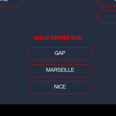
Football
Footb
GOLD GRAND SUD
Mercato : nouvelle arrivée à l'ASSE,
Lig
un jeune de 22 ans signe un contrat
oubl
professionnel
Spa
GAP
MARSEILLE
NICE
Football
Bask
Clermont Foot : le gardien Théo
ASV