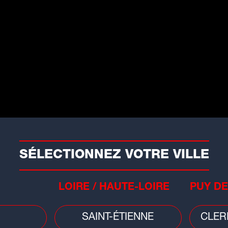
té une démonstration de persévérance
eurbanne qui sont allés décrocher leur
e sérieux.
ut de la soirée face aux tentatives de
eljaas
a une fois de plus brillé en
-33
SÉLECTIONNEZ VOTRE VILLE
48-45
LOIRE / HAUTE-LOIRE
PUY DE
77-66
SAINT-ÉTIENNE
CLER