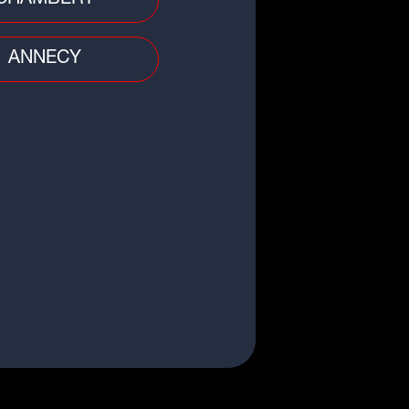
ANNECY
all
ue des champions : un soir à
ier pour l'OL, battu par le
rta Prague
et
EL : à peine arrivé, Armoni