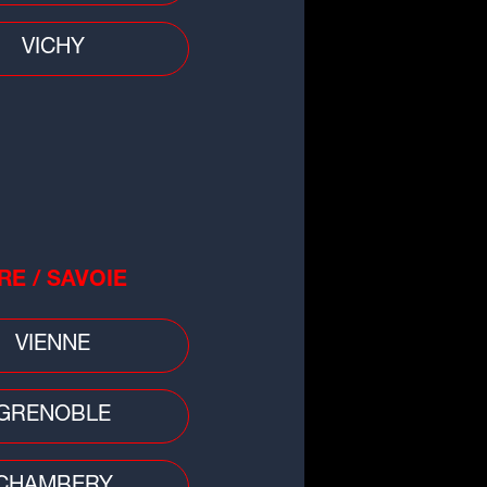
VICHY
RE / SAVOIE
all
VIENNE
ien capitaine de l'OL, Nabil
ir s'engage en Arabie saoudite
GRENOBLE
CHAMBERY