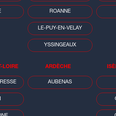
E
ROANNE
 102-95
LE-PUY-EN-VELAY
YSSINGEAUX
T-LOIRE
ARDÈCHE
ISÈ
Football
Footb
RESSE
AUBENAS
Ligue 3 : un derby et une nouvelle
Anc
un
ère pour le FBBP 01
Fek
N
ÔNE