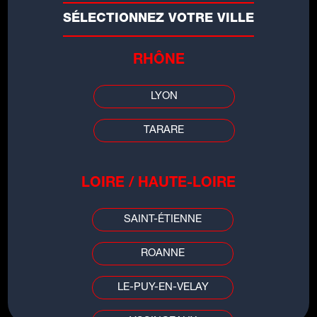
SÉLECTIONNEZ VOTRE VILLE
RHÔNE
LYON
TARARE
Basket
LOIRE / HAUTE-LOIRE
EuroCoupe : la JL Bourg à la
conquête d'un nouveau titre
européen
SAINT-ÉTIENNE
ROANNE
LE-PUY-EN-VELAY