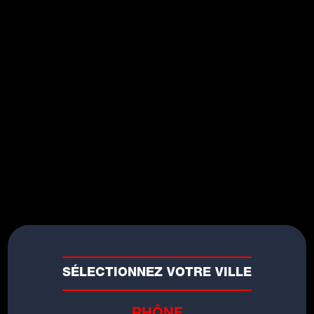
chapeaux de...
SÉLECTIONNEZ VOTRE VILLE