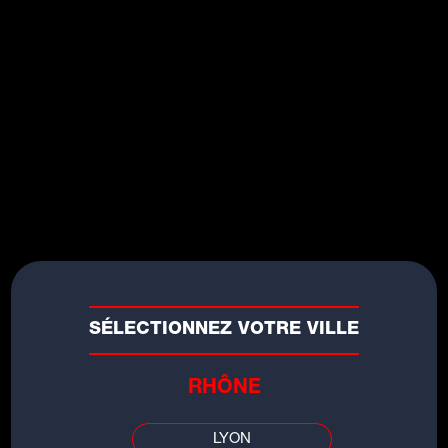
SÉLECTIONNEZ VOTRE VILLE
RHÔNE
LYON