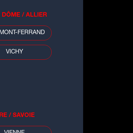
 DÔME / ALLIER
MONT-FERRAND
VICHY
RE / SAVOIE