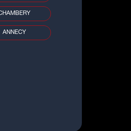
CHAMBERY
 divers
ANNECY
 : collision entre une moto et un
cteur, le pilote gravement blessé
 divers
feu d'appartement fait un mort