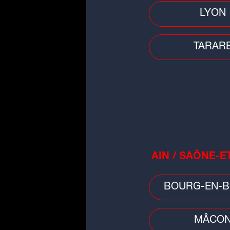
Faits divers
LYON
Ain : une nuit dans un fast food 
tourne mal
TARAR
Trafic
AIN / SAÔNE-E
Week-end chargé sur les routes
d'Auvergne-Rhône-Alpes, drape
BOURG-EN-B
rouge samedi
MÂCO