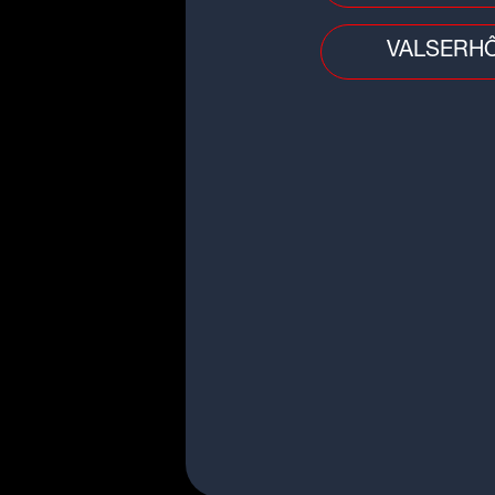
VALSERH
Faits divers
Nord de Lyon : sa voiture percut