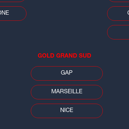
ÔNE
Faits
Ain
tra
GOLD GRAND SUD
GAP
MARSEILLE
NICE
Conso
Faits
Jusqu'à 1.500 euros d'amende pour
e un
Un 
les animaleries qui vendent des