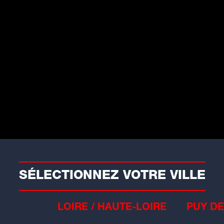
Conso
aint-Étienne : un restaurant
talien fermé à cause de
oucis d'hygiène
Saint-Étienne, la pizzeria La Grotte
zura...
SÉLECTIONNEZ VOTRE VILLE
LOIRE / HAUTE-LOIRE
PUY DE