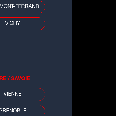
 divers
MONT-FERRAND
 : deux incendies en quelques
res, une maison en partie
ruite
VICHY
RE / SAVOIE
VIENNE
GRENOBLE