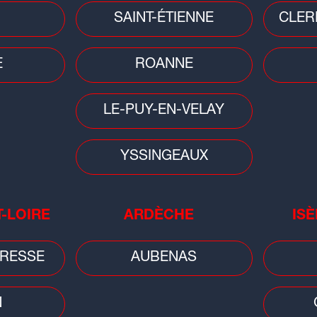
Planète
Faits
SAINT-ÉTIENNE
CLER
Cyanobactéries au lac de Villerest :
Ain
qui
baignade et activités nautiques
heu
interdites...
dét
E
ROANNE
LE-PUY-EN-VELAY
YSSINGEAUX
Faits divers
T-LOIRE
ARDÈCHE
ISÈ
Loire/Rhône : un feu se déclare
au
dans un logement, la locataire
RESSE
AUBENAS
grièvement brûlée
N