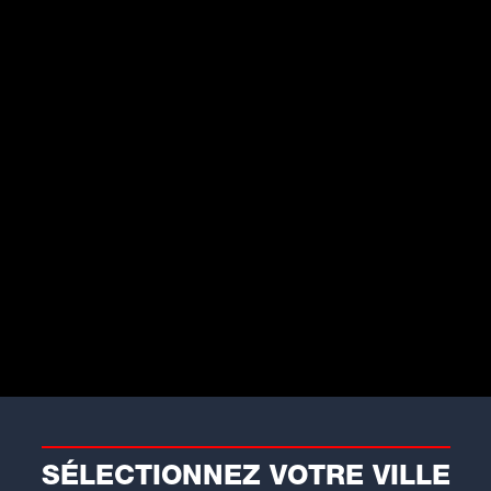
 Tour © CC - Radio SCOOP
ement lancer sa toute première tournée
t prévu à Nantes le 30 novembre 2025.
SÉLECTIONNEZ VOTRE VILLE