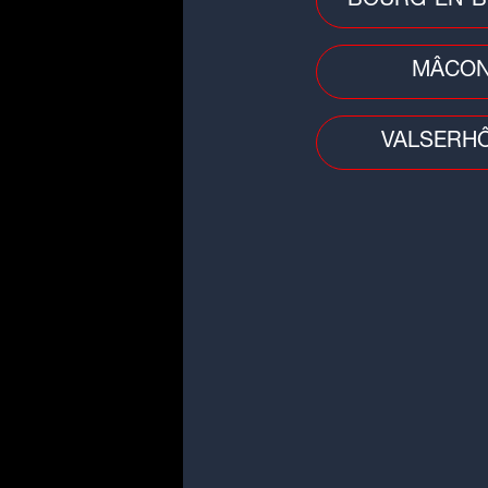
BOURG-EN-B
MÂCO
VALSERH
ZAZ au SCOOP Music To
Jungeli
Connu pour son titre "
Pe
France, le jeune chanteu
du Scoop Music Tour à Va