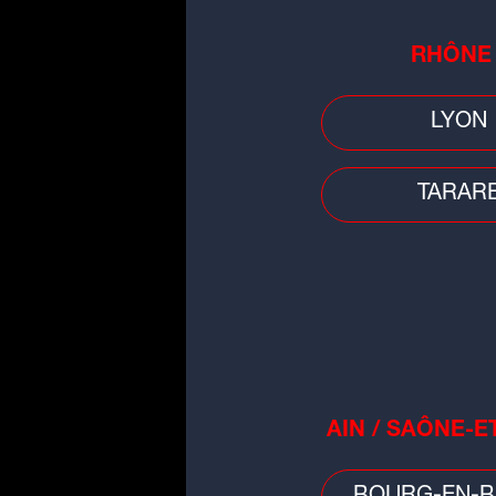
Zaz
RHÔNE
Elle était également prés
LYON
Après trois ans d'abse
titres inédits : "
Sains et 
TARAR
Mais, elle a aussi chanté
AIN / SAÔNE-E