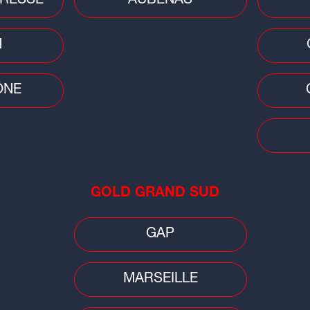
RESSE
AUBENAS
N
ÔNE
ur © CC / Radio SCOOP
GOLD GRAND SUD
GAP
tit Génie"
certifié disque de diamant en
MARSEILLE
r de 16 ans s'est produit sur la scène
lserhône !