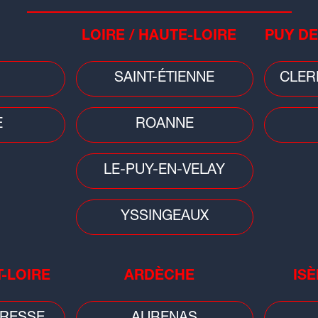
LOIRE / HAUTE-LOIRE
PUY DE
ente ce samedi pour la joie du public !
SAINT-ÉTIENNE
CLER
nce, Zaz revient en beauté avec deux
Saufs", "Je pardonne".
E
ROANNE
 son grand classique :
"Je veux".
LE-PUY-EN-VELAY
YSSINGEAUX
T-LOIRE
ARDÈCHE
ISÈ