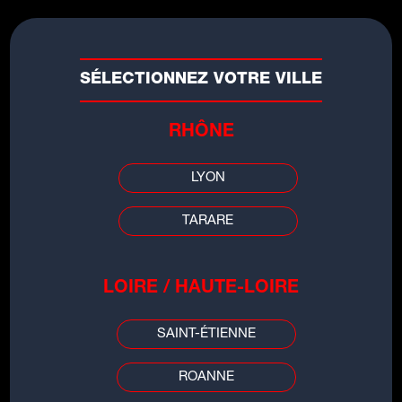
SÉLECTIONNEZ VOTRE VILLE
RHÔNE
LYON
TARARE
LOIRE / HAUTE-LOIRE
SAINT-ÉTIENNE
ROANNE
Faits divers