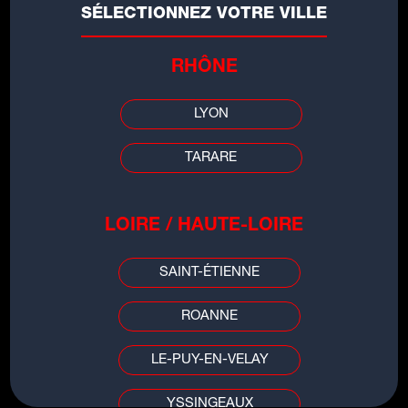
SÉLECTIONNEZ VOTRE VILLE
RHÔNE
LYON
TARARE
LOIRE / HAUTE-LOIRE
Faits divers
SAINT-ÉTIENNE
Loire : un motard gravement blessé
ROANNE
dans un violent accident
LE-PUY-EN-VELAY
YSSINGEAUX