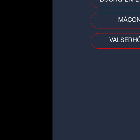
BOURG-EN-B
MÂCO
15:00
-
20:00
LE MEILLEUR DES TUBE
VALSERH
AVEC
ALEXY
Le Meilleur des Tubes 
accompagne partout, à tout mom
sur Radio SCOOP : vos tubes préf
des classiques incontournables e
nouveautés.