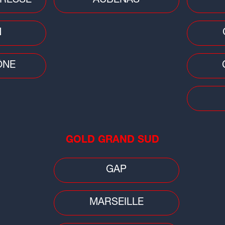
RESSE
AUBENAS
N
S
ÔNE
vous
ent,
érés,
t les
GOLD GRAND SUD
GAP
MARSEILLE