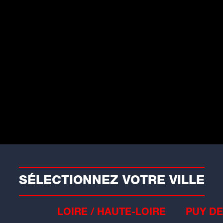
atut et
un effectif riche en joueurs
s ayant déjà le niveau de la première
l'avantage semble clairement du côté des
prouvé qu'il pouvait rivaliser
. En
uvergnats avaient tenu tête à Ivry à
pectaculaire conclu sur un score de 40
rit aujourd'hui
l'espoir d'un exploit.
SÉLECTIONNEZ VOTRE VILLE
entraîneur des Dragons du HCCA.
LOIRE / HAUTE-LOIRE
PUY DE
, collectivement, à gérer leurs