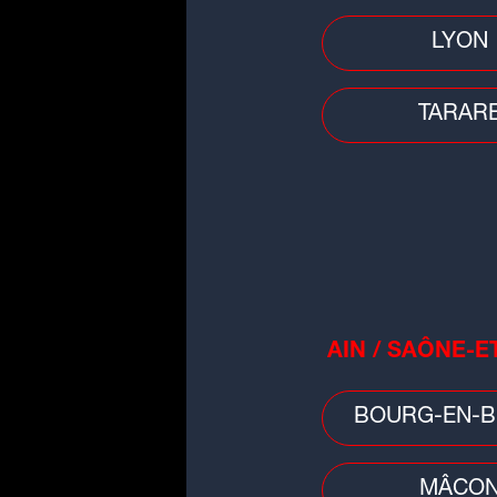
individualités, il
LYON
TARAR
Le
coup d'envoi
sera d
de Clermont-Ferrand. L
dimanche 24 mai à 17 
AIN / SAÔNE-E
BOURG-EN-B
Football
MÂCO