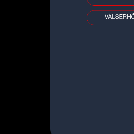
Ancien capitaine de l'OL, Nabil
Fekir s'engage en Arabie saoudi
VALSERH