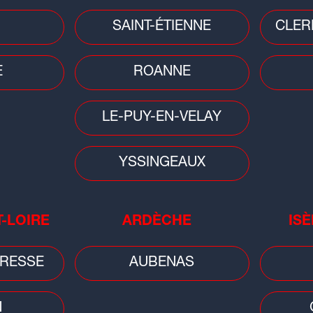
 y a un espoir"
SAINT-ÉTIENNE
CLER
E
ROANNE
onné à
20h30
à la Maison des Sports
e match retour est lui programmé ce
LE-PUY-EN-VELAY
heures à Ivry.
YSSINGEAUX
T-LOIRE
ARDÈCHE
ISÈ
RESSE
AUBENAS
Football
Footb
N
Mer