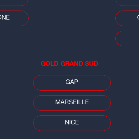
Mercato : un jeune joueur de 20 ans
un 
te
signe au Clermont Foot
pro
ÔNE
GOLD GRAND SUD
Rugby
Footb
GAP
Rugby à 7 : les étudiantes
Cle
lyonnaises décrochent l'or, les
Gui
Clermontoises en argent...
MARSEILLE
NICE