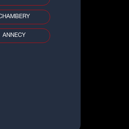
jeune de 22 ans signe un contrat
fessionnel
CHAMBERY
ANNECY
all
rmont Foot : le gardien Théo
varch prolongé