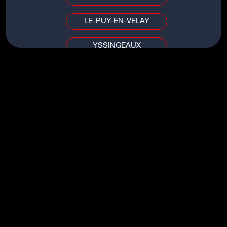
LE-PUY-EN-VELAY
YSSINGEAUX
TITRES DU MÊME ARTISTE
PUY DE DÔME / ALLIER
OCEAN OF TEARS
CLERMONT-FERRAND
BELLY DANCER
VICHY
FIGHTER
DANCING ON DANGEROUS
AIN / SAÔNE-ET-LOIRE
I'M JUST FEELIN'
BOURG-EN-BRESSE
MÂCON