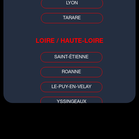
LYON
LES INFOS DE
TARARE
GRENOBLE
LOIRE / HAUTE-LOIRE
00:00
00:00
SAINT-ÉTIENNE
ROANNE
LE-PUY-EN-VELAY
TITRES DU MÊME ARTISTE
YSSINGEAUX
BABY GOODBYE
PUY DE DÔME / ALLIER