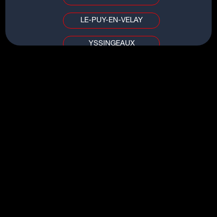
LE-PUY-EN-VELAY
YSSINGEAUX
TITRES DU MÊME ARTISTE
PUY DE DÔME / ALLIER
WHAT IF
CLERMONT-FERRAND
I CAN FEEL
VICHY
SOMEWHERE IN BETWEEN
REMEDY
AIN / SAÔNE-ET-LOIRE
FADED LOVE REMIX
BOURG-EN-BRESSE
MÂCON