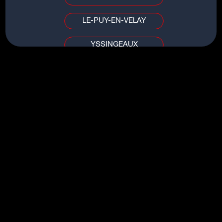
LE-PUY-EN-VELAY
YSSINGEAUX
TITRES DU MÊME ARTISTE
PUY DE DÔME / ALLIER
HEAVEN ON YOUR MIND
CLERMONT-FERRAND
SAVE MY LOVE
VICHY
HOLD ON ME
STARS WILL ALIGN
AIN / SAÔNE-ET-LOIRE
FOR LIFE
BOURG-EN-BRESSE
MÂCON