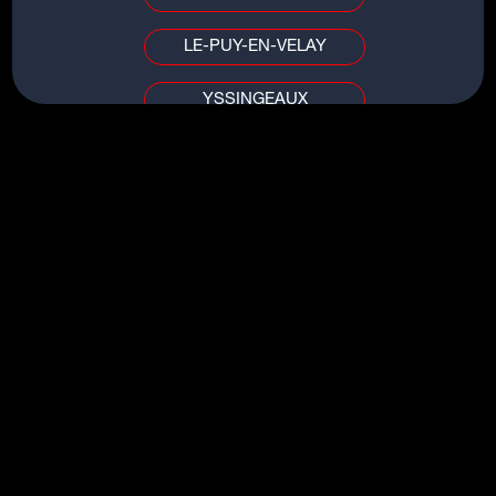
LE-PUY-EN-VELAY
YSSINGEAUX
TITRES DU MÊME ARTISTE
PUY DE DÔME / ALLIER
MADAN
CLERMONT-FERRAND
GO DOWN
VICHY
AJE
NARINA
AIN / SAÔNE-ET-LOIRE
HOTSTEPPER
BOURG-EN-BRESSE
MÂCON