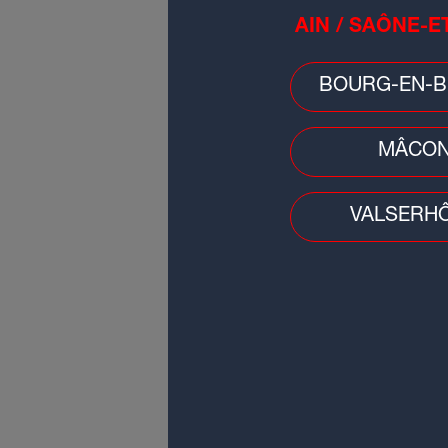
AIN / SAÔNE-E
LES INFOS DE
BOURG-EN-B
GRENOBLE
MÂCO
00:00
00
VALSERH