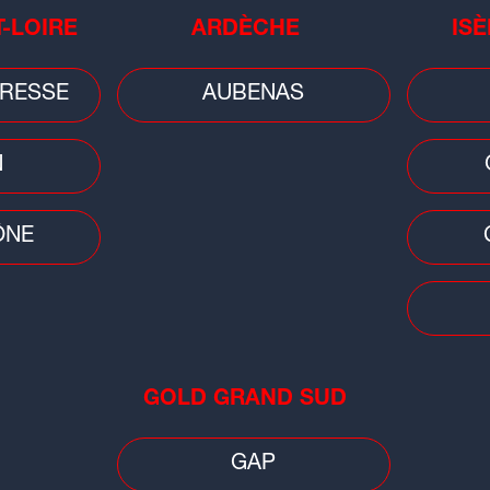
T-LOIRE
ARDÈCHE
ISÈ
TITRES DU MÊME ARTISTE
RESSE
AUBENAS
LISTEN TO ME
N
:00
LOVE IS THE ONLY THING
ÔNE
IN MY BONES
HEAD DOWN
DIVE
GOLD GRAND SUD
GAP