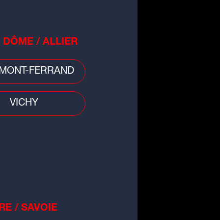
 DÔME / ALLIER
évisions astrologiques intuitives
26 de Rachel "Renaissance de
MONT-FERRAND
Amour"
VICHY
RE / SAVOIE