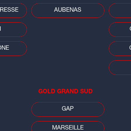
RESSE
AUBENAS
N
ÔNE
GOLD GRAND SUD
40
er à la voyance en direct en remplissant le
GAP
MARSEILLE