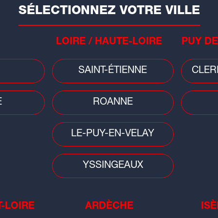
CHEL CONSEILS
SÉLECTIONNEZ VOTRE VILLE
 DE LA RADUE - 69500 BRON
.78.62.20.15
OU
06.26.86.77.21
ACTEZ RACHEL PAR MAIL :
LOIRE / HAUTE-LOIRE
PUY DE
HEL@RADIOSCOOP.COM
 WEB :
https://www.rachel-
Pr
conseils.com/
20
SAINT-ÉTIENNE
CLER
l'
E
ROANNE
LE-PUY-EN-VELAY
YSSINGEAUX
T-LOIRE
ARDÈCHE
ISÈ