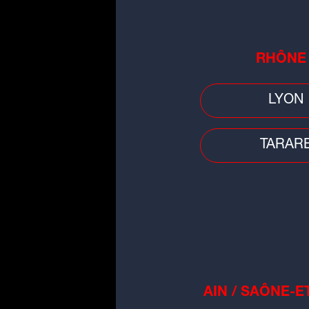
RA
10 RUE
TÉL. :
04
CONT
RHÔNE
RAC
SITE
LYON
TARAR
AIN / SAÔNE-E