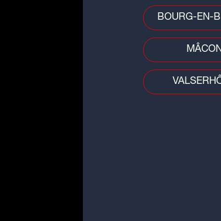
BOURG-EN-B
MÂCO
VALSERH
LA VOYANCE EN DIRECT
Inscrivez-vous pour particip
formulaire ci-dessous :
Prénom