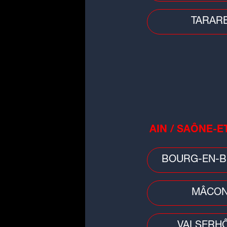
TARAR
AIN / SAÔNE-E
People
BOURG-EN-B
Vanessa Paradis annonce sa
rupture avec Samuel Benchetrit
MÂCO
VALSERH