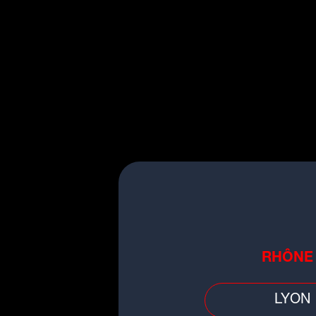
"Cette interdiction, 
s'interroger sur l
comprendre."
Le choix des livres s'a
pouvoir, le contrôle, la p
►
A
P
RHÔNE
n
Le
LYON
an