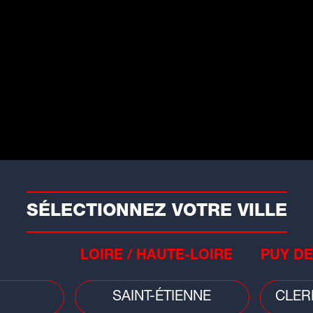
souvent tacite, restreint le droit de
e monde, de l'imaginer et de le
rticule autour de quatre thèmes : le
arole et la mémoire.
Musique
SÉLECTIONNEZ VOTRE VILLE
près un premier morceau,
ierre de Maere annonce son
LOIRE / HAUTE-LOIRE
PUY DE
ouvel album
 chanteur belge Pierre de Maere a
SAINT-ÉTIENNE
CLER
noncé la...