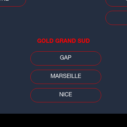
Insolite
Buzz
GOLD GRAND SUD
Mon
Il gravit l'Alpe d'Huez avec un
lyo
Vélo'v : le défi fou d'un Isérois
cha
GAP
MARSEILLE
NICE
Cinéma
Peop
elle
Lyon : Yvan Attal recrute pour son
"Ju