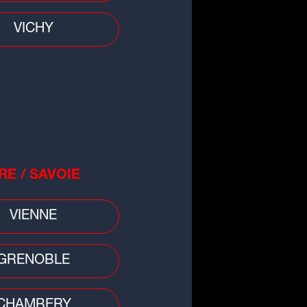
VICHY
RE / SAVOIE
que
VIENNE
 ans après sa sortie, ce titre
ya Nakamura cartonne en Chine
GRENOBLE
CHAMBERY