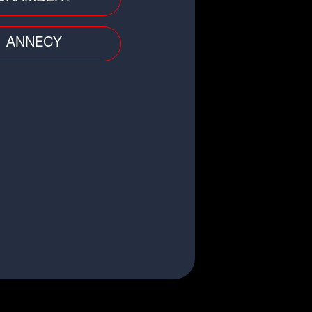
ANNECY
dial 2026 : une bijouterie
nnaise derrière les bagues des
mpions du monde
le
rassic Park" : Sam Neill, soit Dr