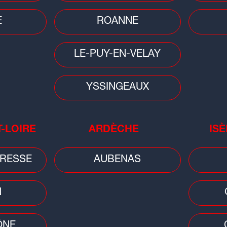
E
ROANNE
LE-PUY-EN-VELAY
YSSINGEAUX
T-LOIRE
ARDÈCHE
ISÈ
People
Musi
RESSE
AUBENAS
Tennis : la Lyonnaise Caroline
Huit
Garcia est devenue maman d'un
d'A
petit Pablo
N
ÔNE