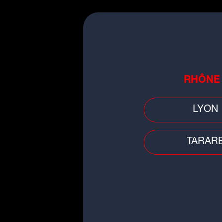
3. Faites chauffer la crè
4. Cassez le chocolat 
dessus la crème chauffé
obtenu.
RHÔNE
LYON
5. Sur la pâte cuite, 
refroidir et réservez au r
TARAR
La préparation 
6. Pelez les clémentine
Assurez-vous de bien enl