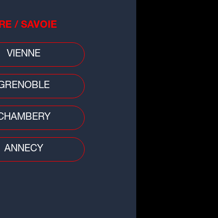
RE / SAVOIE
VIENNE
GRENOBLE
CHAMBERY
ANNECY
du jour
ce végane aux fruits rouges