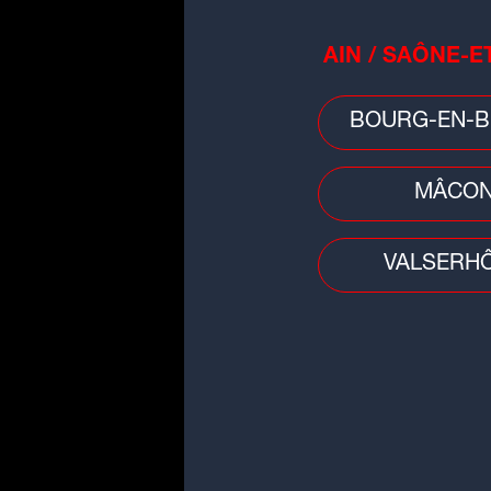
AIN / SAÔNE-E
7. Répartissez les supr
être dure et fondante.
BOURG-EN-B
MÂCO
VALSERH
Qu'est ce qu'on lit ?
3 livres pour activer le mode
vacances !