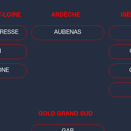
T-LOIRE
ARDÈCHE
ISÈ
êmes sur la crème chocolatée qui doit
RESSE
AUBENAS
N
ÔNE
Plat du jour
Plat 
Tian au fromage de chèvre et
Gla
GOLD GRAND SUD
aubergines