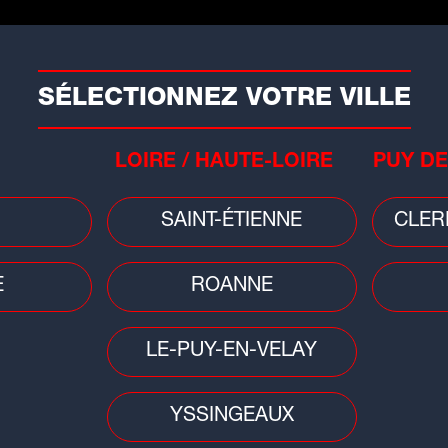
me. Ajoutez le quatre-épices. Mélangez.
SÉLECTIONNEZ VOTRE VILLE
en morceaux dans un saladier. Versez
e et fouettez énergiquement le mélange
LOIRE / HAUTE-LOIRE
PUY DE
SAINT-ÉTIENNE
CLER
versez la crème de chocolat. Laissez
éfrigérateur pendant 2h environ.
E
ROANNE
des Clémentines de Corse
LE-PUY-EN-VELAY
YSSINGEAUX
s de Corse pour prélever les suprêmes.
ever la peau et la membrane blanche.