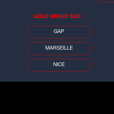
Lig
Beaujolais lance sa saison par un
ère
derby
GOLD GRAND SUD
GAP
MARSEILLE
Football
Footb
NICE
Mer
Mercato : un jeune joueur de 20 ans
un 
te
signe au Clermont Foot
pro