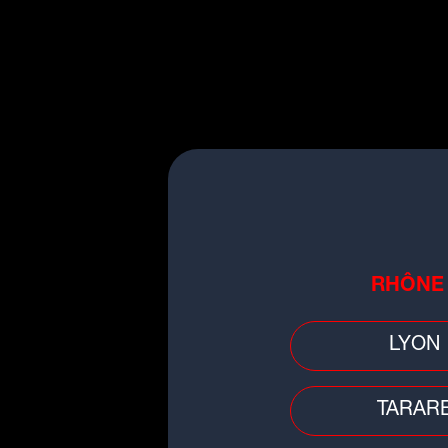
Pour rappel, les Lyonnais 
lors de la 12e journée (1
►F
L
D
2
Fi
ly
RHÔNE
LYON
TARAR