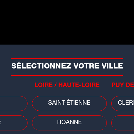
s'étaient inclinés à l'aller, à domicile,
9-41).
ootball
yon : les obsèques de Fleury
i Nallo célébrées le mercredi
0 mai
SÉLECTIONNEZ VOTRE VILLE
gure emblématique de l'Olympique
onnais, Fleury...
LOIRE / HAUTE-LOIRE
PUY DE
SAINT-ÉTIENNE
CLER
E
ROANNE