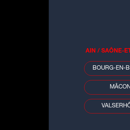
Basket
EuroCoupe : la JL Bourg à la
AIN / SAÔNE-E
conquête d'un nouveau titre
européen
BOURG-EN-B
MÂCO
VALSERH